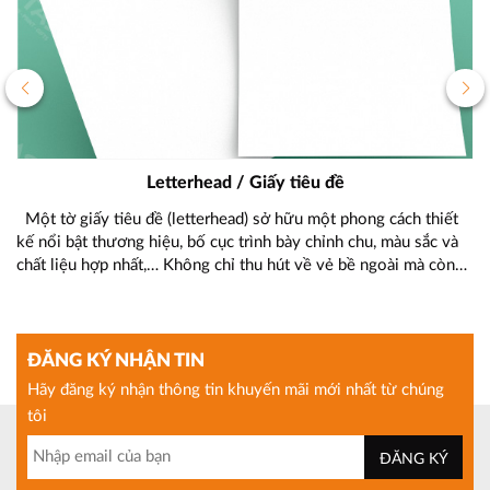
Letterhead / Giấy tiêu đề
t
Một tờ giấy tiêu đề (letterhead) sở hữu một phong cách thiết
C
g
kế nổi bật thương hiệu, bố cục trình bày chỉnh chu, màu sắc và
nâ
ất
chất liệu hợp nhất,… Không chỉ thu hút về vẻ bề ngoài mà còn
Na
mang thương hiệu của doanh nghiệp lên một tầm cao mới. Các
cô
dự án […]
kh
ĐĂNG KÝ NHẬN TIN
Hãy đăng ký nhận thông tin khuyến mãi mới nhất từ chúng
tôi