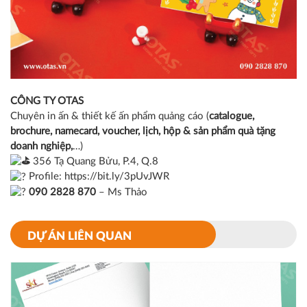
CÔNG TY OTAS
Chuyên in ấn & thiết kế ấn phẩm quảng cáo (
catalogue
,
brochure
,
namecard
,
voucher
,
lịch
,
hộp
&
sản phẩm quà tặng
doanh nghiệp
,
…)
3
56 Tạ Quang Bửu, P.4, Q.8
P
rofile:
https://bit.ly/3pUvJWR
0
90 2828 870
– Ms Thảo
DỰ ÁN LIÊN QUAN