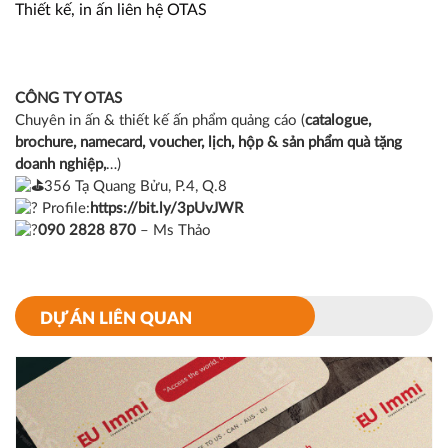
Thiết kế, in ấn liên hệ OTAS
CÔNG TY OTAS
Chuyên in ấn & thiết kế ấn phẩm quảng cáo (
catalogue
,
brochure
,
namecard
,
voucher
,
lịch
,
hộp
&
sản phẩm quà tặng
doanh nghiệp
,
…)
3
56 Tạ Quang Bửu, P.4, Q.8
P
rofile:
https://bit.ly/3pUvJWR
0
90 2828 870
– Ms Thảo
DỰ ÁN LIÊN QUAN