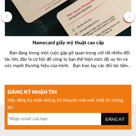
Namecard giấy mỹ thuật cao cấp
ần
Bạn đang trong một cuộc gặp gỡ quan trọng với rất nhiều đối
Mộ
c.
tác lớn, đây là cơ hội để công ty bạn thể hiện mức độ uy tín và
bi
ia
sức mạnh thương hiệu của mình. Bạn trao tay các đối tác tấm
sá
namecard giấy mỹ thuật cực sang, thiết kế nổi […]
sả
án
ĐĂNG KÝ NHẬN TIN
Hãy đăng ký nhận thông tin khuyến mãi mới nhất từ chúng
tôi