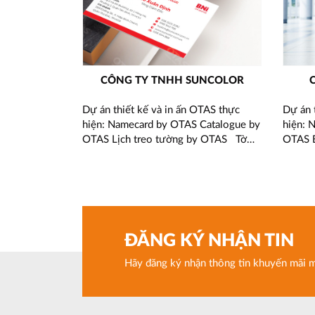
CÔNG TY TNHH SUNCOLOR
Dự án thiết kế và in ấn OTAS thực
Dự án 
hiện: Namecard by OTAS Catalogue by
hiện: 
OTAS Lịch treo tường by OTAS Tờ
OTAS B
thông tin by OTAS Hãy liên hệ với
Thư ng
chúng tôi để được tư vấn tốt nhất.
năm mớ
Hotline: 090.2828.870
OTAS H
được tư
090.2
ĐĂNG KÝ NHẬN TIN
Hãy đăng ký nhận thông tin khuyến mãi m