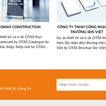
COMA9 CONSTRUCTION
CÔNG TY TNHH CÔNG NGHÊ
TRƯỜNG SEN VIỆT
thiết kế và in ấn OTAS thực
Dự án thiết kế và in ấn OTAS t
Namecard by OTAS Catalogue by
hiện: Bộ nhận diện thương hiệu
ao thiệp, thiệp mời by OTAS
Việt by OTAS Brochue Sen Việt
ỏ by OTAS Thiệp chúc mừng
OTAS Hồ sơ năng lực Sen Việt 
i by OTAS Banner cuộn by
OTAS Hãy liên hệ với chúng tô
ãy liên hệ với chúng tôi để
được tư vấn tốt nhất. Hotline:
 vấn tốt nhất. Hotline:
090.2828.870
828.870
ới nhất từ chúng tôi