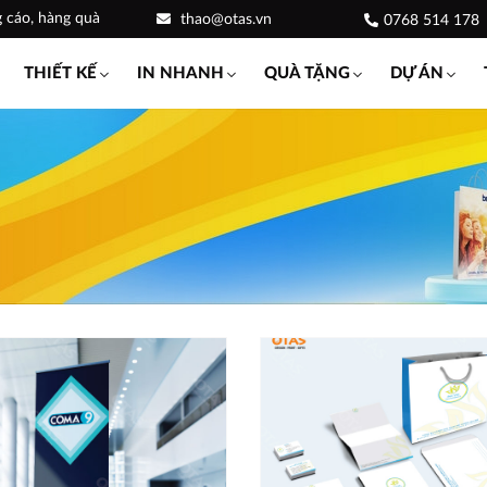
g cáo, hàng quà
thao@otas.vn
0768 514 178
THIẾT KẾ
IN NHANH
QUÀ TẶNG
DỰ ÁN