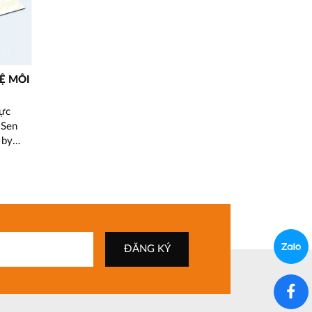
̣ MÔI
hực
 Sen
 by
by
i để