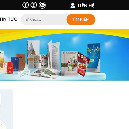
LIÊN HỆ
TIN TỨC
TÌM KIẾM