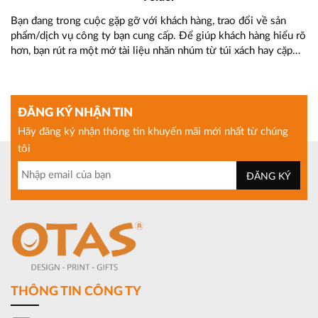
c
Bạn đang trong cuộc gặp gỡ với khách hàng, trao đổi về sản
Vi
phẩm/dịch vụ công ty bạn cung cấp. Để giúp khách hàng hiểu rõ
đố
ãi,
hơn, bạn rút ra một mớ tài liệu nhăn nhúm từ túi xách hay cặp
ti
ự
xách ra cho họ xem và tham khảo… Trông thật bê bối và thiếu
kỳ
[…]
ĐĂNG KÝ NHẬN TIN
Hãy đăng ký nhận thông tin khuyến mãi mới nhất từ chúng
tôi
THÔNG TIN CÔNG TY